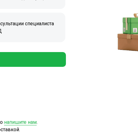
сультации специалиста
Д
то
напишите нам
.
ставкой.