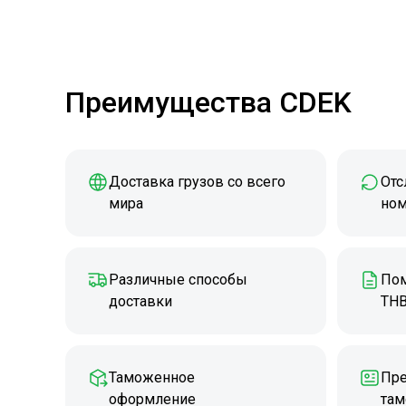
Преимущества CDEK
Доставка грузов со всего
Отс
мира
ном
Различные способы
Пом
доставки
ТНВ
Таможенное
Пре
оформление
там