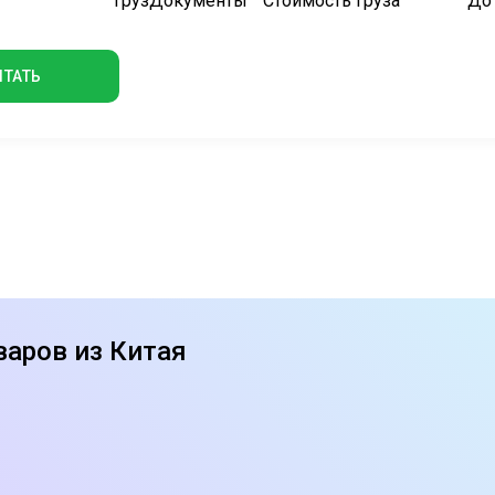
Груз
Документы
Стоимость груза
До
ИТАТЬ
аров из Китая