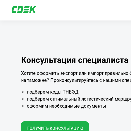
листа ВЭД
равильно без лишних вопросов
ашими специалистами по ВЭД
ий маршрут