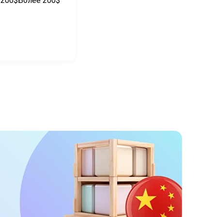
 200$
Более 200$